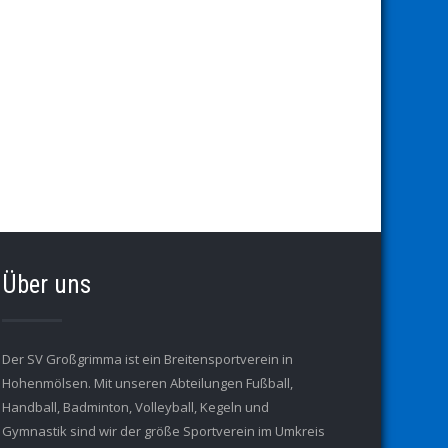
Über uns
Der SV Großgrimma ist ein Breitensportverein in
Hohenmölsen. Mit unseren Abteilungen Fußball,
Handball, Badminton, Volleyball, Kegeln und
Gymnastik sind wir der größe Sportverein im Umkreis