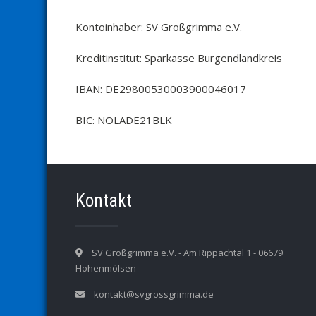
Kontoinhaber: SV Großgrimma e.V.
Kreditinstitut: Sparkasse Burgendlandkreis
IBAN: DE29800530003900046017
BIC: NOLADE21BLK
Kontakt
SV Großgrimma e.V. - Am Rippachtal 1 - 06679
Hohenmölsen
kontakt@svgrossgrimma.de